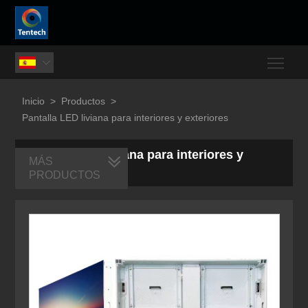
Togg

Inicio
>
Productos
>
Pantalla LED liviana para interiores y exteriores
Pantalla LED liviana para interiores y
MÁS
exteriores
PRODUCTOS