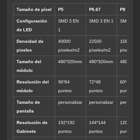
Tamaño de píxel
P5
P6.67
P8
Configuración
SMD 3 EN
SMD 3 EN 1
SMD 3 EN
de LED
1
Densidad de
40000
22500
15625
pixeles
píxeles/m2
píxeles/m2
píxeles/m
Tamaño del
480*320mm
480*320mm
480*320
módulo
Resolución del
96*64
72*48
60*40
módulo
puntos
puntos
puntos
Tamaño de
personalizar
personalizar
personali
pantalla
Resolución de
192*192
144*144
120*120
Gabinete
puntos
puntos
puntos