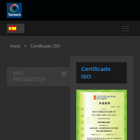
Togg

Inicio
>
Certificado ISO
Certificado
MÁS
ISO
PRODUCTOS